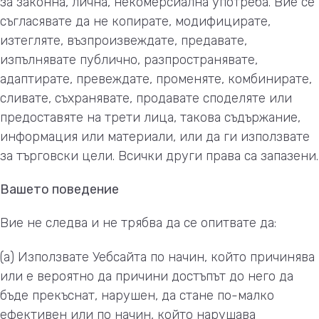
за законна, лична, некомерсиална употреба. Вие се
съгласявате да не копирате, модифицирате,
изтегляте, възпроизвеждате, предавате,
изпълнявате публично, разпространявате,
адаптирате, превеждате, променяте, комбинирате,
сливате, съхранявате, продавате споделяте или
предоставяте на трети лица, такова съдържание,
информация или материали, или да ги използвате
за търговски цели. Всички други права са запазени.
Вашето поведение
Вие не следва и не трябва да се опитвате да:
(а) Използвате Уебсайта по начин, който причинява
или е вероятно да причини достъпът до него да
бъде прекъснат, нарушен, да стане по-малко
ефективен или по начин, който нарушава