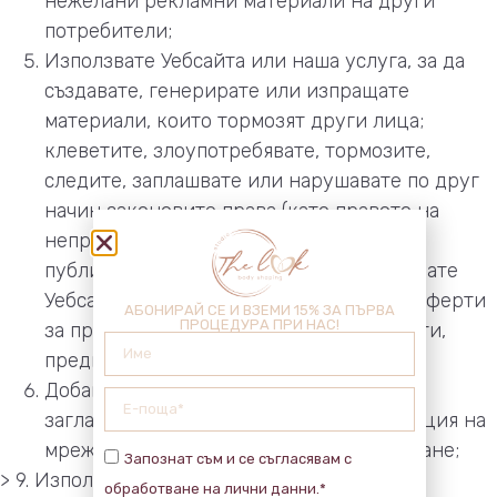
нежелани рекламни материали на други
потребители;
Използвате Уебсайта или наша услуга, за да
създавате, генерирате или изпращате
материали, които тормозят други лица;
клеветите, злоупотребявате, тормозите,
следите, заплашвате или нарушавате по друг
начин законовите права (като правото на
неприкосновеност на личния живот и
публичност) на другите, или да използвате
Уебсайта или наша услуга, за измамни оферти
АБОНИРАЙ СЕ И ВЗЕМИ 15% ЗА ПЪРВА
ПРОЦЕДУРА ПРИ НАС!
за продажба или закупуване на продукти,
предмети или услуги от други лица;
Добавяте, премахвате или променяте
заглавната информация за идентификация на
мрежата в опит за измама или подвеждане;
Запознат съм и се съгласявам с
> 9. Използвате Уебсайта или наша услуга за
обработване на лични данни.*