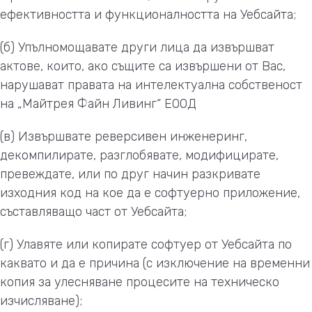
ефективността и функционалността на Уебсайта;
(б) Упълномощавате други лица да извършват
актове, които, ако същите са извършени от Вас,
нарушават правата на интелектуална собственост
на „Майтрея Файн Ливинг“ ЕООД
(в) Извършвате реверсивен инженеринг,
декомпилирате, разглобявате, модифицирате,
превеждате, или по друг начин разкривате
изходния код на кое да е софтуерно приложение,
съставляващо част от Уебсайта;
(г) Улавяте или копирате софтуер от Уебсайта по
каквато и да е причина (с изключение на временни
копия за улесняване процесите на техническо
изчисляване);