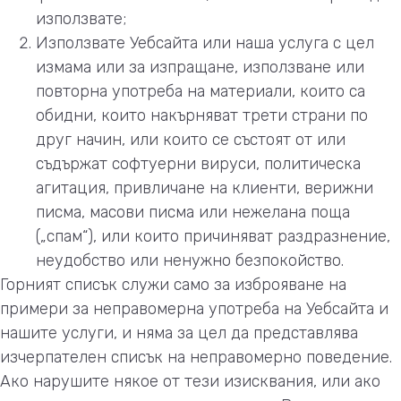
използвате;
Използвате Уебсайта или наша услуга с цел
измама или за изпращане, използване или
повторна употреба на материали, които са
обидни, които накърняват трети страни по
друг начин, или които се състоят от или
съдържат софтуерни вируси, политическа
агитация, привличане на клиенти, верижни
писма, масови писма или нежелана поща
(„спам“), или които причиняват раздразнение,
неудобство или ненужно безпокойство.
Горният списък служи само за изброяване на
примери за неправомерна употреба на Уебсайта и
нашите услуги, и няма за цел да представлява
изчерпателен списък на неправомерно поведение.
Ако нарушите някое от тези изисквания, или ако