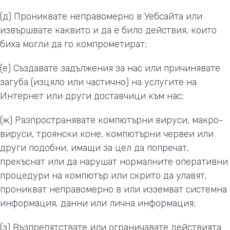
(д) Прониквате неправомерно в Уебсайта или
извършвате каквито и да е било действия, които
биха могли да го компрометират;
(е) Създавате задължения за нас или причинявате
загуба (изцяло или частично) на услугите на
Интернет или други доставчици към нас;
(ж) Разпространявате компютърни вируси, макро-
вируси, троянски коне, компютърни червеи или
други подобни, имащи за цел да попречат,
прекъснат или да нарушат нормалните оперативни
процедури на компютър или скрито да улавят,
проникват неправомерно в или изземват системна
информация, данни или лична информация;
(з) Възпрепятствате или ограничавате действията