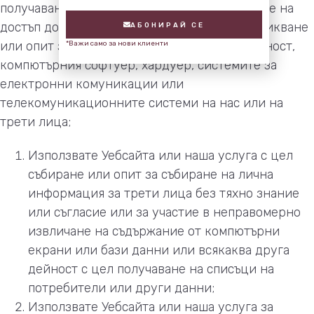
получаване на достъп или опит за получаване на
достъп до акаунтите на други лица, за проникване
АБОНИРАЙ СЕ
или опит за проникване в мерките за сигурност,
*Важи само за нови клиенти
компютърния софтуер, хардуер, системите за
електронни комуникации или
телекомуникационните системи на нас или на
трети лица;
Използвате Уебсайта или наша услуга с цел
събиране или опит за събиране на лична
информация за трети лица без тяхно знание
или съгласие или за участие в неправомерно
извличане на съдържание от компютърни
екрани или бази данни или всякаква друга
дейност с цел получаване на списъци на
потребители или други данни;
Използвате Уебсайта или наша услуга за