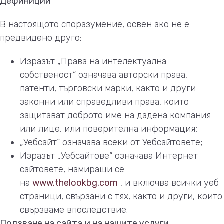
Дефиниции
В настоящото споразумение, освен ако не е
предвидено друго:
Изразът „Права на интелектуална
собственост“ означава авторски права,
патенти, търговски марки, както и други
законни или справедливи права, които
защитават доброто име на дадена компания
или лице, или поверителна информация;
„Уебсайт“ означава всеки от Уебсайтовете;
Изразът „Уебсайтове“ означава Интернет
сайтовете, намиращи се
на
www.thelookbg.com
, и включва всички уеб
страници, свързани с тях, както и други, които
свързваме впоследствие.
Ползванe на сайта
и на нашите услуги