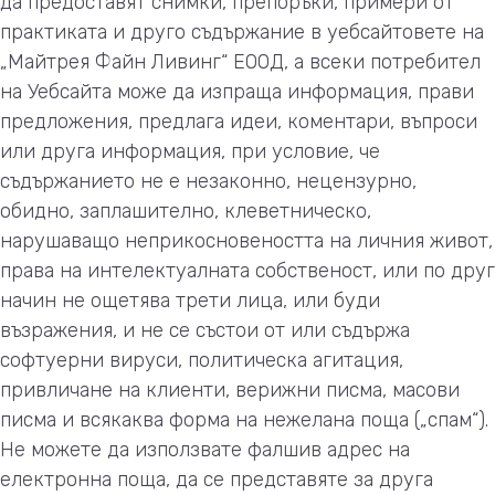
да предоставят снимки, препоръки, примери от
практиката и друго съдържание в уебсайтовете на
„Майтрея Файн Ливинг“ ЕООД, а всеки потребител
на Уебсайта може да изпраща информация, прави
предложения, предлага идеи, коментари, въпроси
или друга информация, при условие, че
съдържанието не е незаконно, нецензурно,
обидно, заплашително, клеветническо,
нарушаващо неприкосновеността на личния живот,
права на интелектуалната собственост, или по друг
начин не ощетява трети лица, или буди
възражения, и не се състои от или съдържа
софтуерни вируси, политическа агитация,
привличане на клиенти, верижни писма, масови
писма и всякаква форма на нежелана поща („спам“).
Не можете да използвате фалшив адрес на
електронна поща, да се представяте за друга